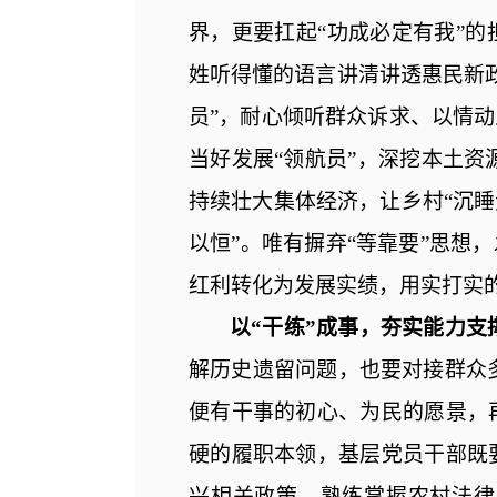
界，更要扛起“功成必定有我”的
姓听得懂的语言讲清讲透惠民新政
员”，耐心倾听群众诉求、以情动
当好发展“领航员”，深挖本土
持续壮大集体经济，让乡村“沉睡
以恒”。唯有摒弃“等靠要”思想，
红利转化为发展实绩，用实打实
以
“干练”成事，夯实能力支
解历史遗留问题，也要对接群众
便有干事的初心、为民的愿景，
硬的履职本领，基层党员干部既
兴相关政策、熟练掌握农村法律