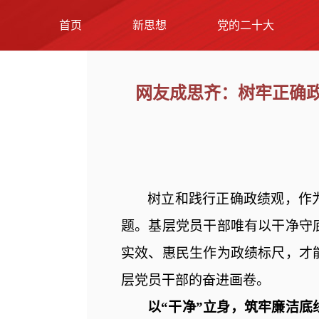
首页
新思想
党的二十大
网友成思齐：树牢正确
树立和践行正确政绩观，
作
题
。
基层党员干部唯有以干净守
实效、惠民生作为政绩标尺，才
层党员干部的奋进
画卷
。
以
“干净”立身，筑牢廉洁底