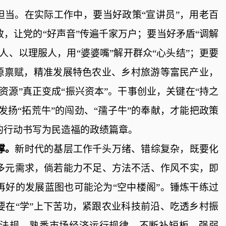
担当。在实际工作中，要当好政策“宣讲员”，用老百
，让党的“好声音”传遍千家万户；要当好矛盾“调解
人、以理服人，用“婆婆嘴”解开群众“心头结”；更要
资源禀赋，精准发展特色农业、乡村旅游等富民产业，
资源”真正变成“振兴资本”。干事创业，
关键在
“持之
发扬“拓荒牛”的闯劲、“孺子牛”的奉献，才能把政策
的行动书写为民造福的政绩篇章。
撑。
新时代的基层工作千头万绪、错综复杂，既要化
多元需求，倘若能力不足、方法不活、作风不实，即
再好的发展蓝图也可能沦为
“空中楼阁”
。锤炼干练过
要在
“学”上下苦功，紧跟农业科技前沿、吃透乡村振
法规、熟悉市场经济运行规律，不断补短板、强弱