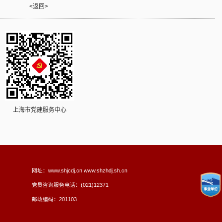
<返回>
上海市党建服务中心
网址：www.shjcdj.cn www.shzhdj.sh.cn
党员咨询服务电话：(021)12371
邮政编码：201103