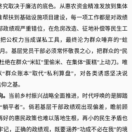
，终究取决于廉洁的底色。从惠农资金精准发放到集体
精准帮扶到基础设施项目建设，每一项工作都是对政绩
部政绩观严重错位，在危房改造、征地补偿等民生工
”，把公权力当成谋私工具，最终沦为群众唾弃的“蛀
水月。
基层党员干部必须常怀敬畏之心，把群众的
“民
杜绝在群众“米缸”里偷米、在集体“蛋糕”上动刀。唯
“群众账本”取代“私利算盘”，对各类诱惑坚决说
信仰之基
。
向。
当前乡村振兴战略全面推进，时代呼唤的是脚踏
“躺平者”。倘若基层干部政绩观出现偏差，瞻前顾
再好的惠民政策也难以落地生根，再小的民生矛盾也
牢记，正确的政绩观，既要涵养“功成不必在我”的境