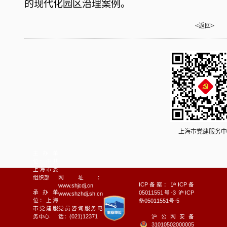
的现代化园区治理
案例
。
<返回>
上海市党建服务中
主办单
位：中共
上海市委
组织部
网址：
ICP备案：沪ICP备
www.shjcdj.cn
承办单
05011551号-3 沪ICP
www.shzhdj.sh.cn
位：上海
备05011551号-5
市党建服
党员咨询服务电
沪公网安备
务中心
话：(021)12371
31010502000005