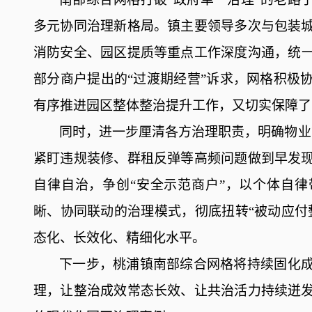
多元协同
治理
新格局。镇主要领导多次与包装
消防安全
、
园区
提质
等
重点
工作
深度
沟通
，
统
部分
商户提出
的
“过渡期经营”
诉
求，网格
积极
有序
推进
园区
整体
整治
提升
工作
，又
切实
保障了
同时，进一步厘清各方治理职责，明确
物业
紧盯
违规装修、群租反弹等
高频
问题
做到早发
自律自治，
争
创
“安全示范商户”，
以个体
自律
晰、协同联动的治理
模式，
彻
底扭转
“被动应付
态化、长效化、精细化水平
。
下一步，桃浦镇南部综合网格将持续固化
理，让整治成效常态长效、让共治活力持续迸