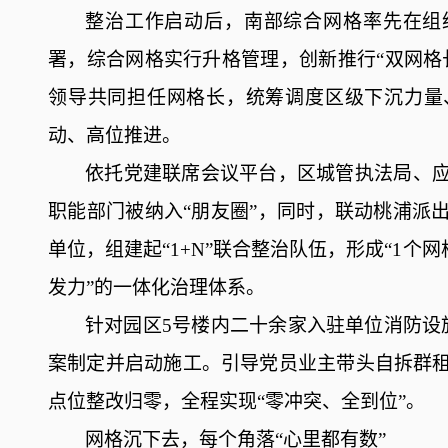
整治工作启动后，南部综合网格率先在组
署
，
综合网格实行升格管理，创新推行
“双网
领导共同担任网格长，统筹
调度
区
级
下沉力量
动、高位
推进
。
依托党建联席会议
平台
，区城管执法局、
职能部门被
纳入
“朋友圈”
，
同时
，
联动
桃浦派
单位
，组建起
“1+N”联合整治队伍
，
形成
“
1个网
发力
”的一体化治理体系
。
针对
园区
5号楼内
二十余
家
入
驻
单位消防设
案
制定
并启动施工。
引导
党员业主带头自拆群
点位
整改
归零
，
全程
实现
“零冲突、全
到位
”。
网格沉下去
，
每个角落
“心里都有数”