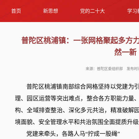
首页
新思想
党的二十大
学习
普陀区桃浦镇：一张网格聚起多方
然一新
来源：普陀区委组织部 发布时间：2
普陀区桃浦镇南部综合网格
坚持以党建为
理、园区运营等突出难点，整合各方职能力量
构
、全域排查整治、
深化
多元
共治
，精准破解
境面貌、安全管理水平和共治氛围全面提质升级
党建来牵头
，
各路人马
“拧成一股绳”