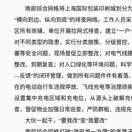
南部综合网格将
上海国际包装印刷城
划分
“横向到边、纵向到底”的排查网络。工作人员采
区
所有
商铺、单位开展拉网式排查，建立
“一
对不同类型的隐患，
实行分类施策、分级管控
塞等安全问题
，
现场
督促
立即整改
；
对
电气线
整改
、
到期
复查
；
对
入口绿化等环境问题
，
科学
—反馈”的闭环管理，
做到
所有
问题
件件有着落
在的电动自行
车违规停放、
飞
线充
电等治理顽
设置集中充电区域和充电位，从源头上
破解
充
查，督促物业加强日常巡查，
严
防
群租
、
违规
充
大伙一起干
，
“要我改”变“我要改”
南部综合网格打破
“政府单一治理”的老路