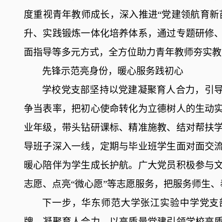
度重视青年教师成长，深入推进
“党建领航育新
升、实践锻炼一体化培养体系，通过专题研修
面指导等多元方式，全方位助力青年教师
夯实教
先锋示范亮身份，暖心服务践初心
学校党支部
坚持
以
党建
凝聚育人合力，引
争当表率，把初心使命
转化为
立德树人的生动
业年级，带头钻研课标、精准施教、结对帮扶
导班子深入一线，定期与毕业班学生面对面交
暖心陪伴为学生成长护航。广大党员积极参与
志愿、点亮
“微心愿”等志愿服务，把服务师生
下一步，华东师范大学张江实验中学党支
牌，凝聚育人合力，以高质量党建
引领
学校高