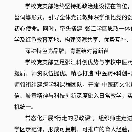
学校党支部始终
坚持
把政治建设摆在首位
誓词等形式，引导
全体
党员教师深学细悟党的
初心使命
。
同时
，
牵头搭建
“张江学区思政一体
学及红色教育基地，
构建资源共享、优势互补
、
深耕特色亮品牌，青蓝结对育新苗
学校党支部立足张江科创优势与学校中医
提质、师资队伍提优
。精心打造
“中医药+科创
师领衔组建跨学科课程团队，开发“中医药文化
信、岐黄精神与科技创新深度融入日常教学
，
机统一
。
常态化开展
“行走的思政课”，
组织师生走
学区示范课，形成可复制、可推广的
育人经验