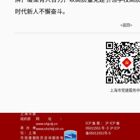
时代新人不懈奋斗
。
<返回>
上海市党建服务中
主办单
位：中共
上海市委
组织部
网址：
ICP备案：沪ICP备
www.shjcdj.cn
承办单
05011551号-3 沪ICP
www.shzhdj.sh.cn
位：上海
备05011551号-5
市党建服
党员咨询服务电