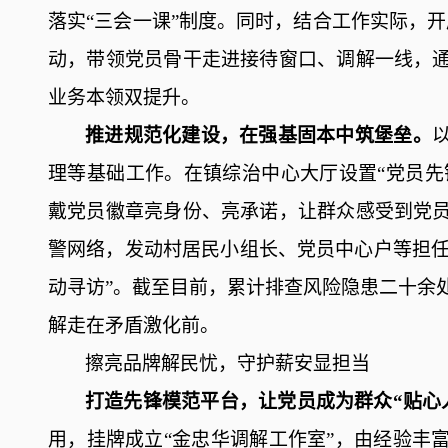
落实
“三会一课”制度。
同时，结合工作实际，开
动，带领党员骨干走进接待窗口、调解一线，
业务本领双提升。
推进规范化建设，在强基固本中筑堡垒。
理等基础工作。在镇综治中心大厅设置
“党员先
戴
党员徽章
亮身份、亮承诺，让群众感受到党
警网络，发动村居民小组长、党员中心户等担
动寻访”。
截至目前
，累计排查风险隐患
二十
余
解走在矛盾激化前
。
擦亮品牌解民忧
，
守护薪安显担当
打造先锋模范平台，让党员成为群众
“贴心
用，挂牌成立
“金忠华调解工作室”，由经验丰