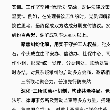
实训。工作室坚持“情理法”交融，既讲法律政策
温度”。
例如
，在处理餐饮店
纠纷时，党员调解
换位思考，最终促成
双方
达成
分期支付协议。
纠纷
百
余起，调解成功率达
98%以上。
聚焦
纠纷化解，用实干守护工人
权益
。
党
石，牵头成立由平安办、信访办、社保中心、
作小组，形成
“统一受理、分类调处、联动处置
时办结，对复杂疑难纠纷启动多方会商，邀请相
三所联动聚合力
，
普法先行防未然
深化
“三所联动+”机制，构建共治格局。
党
法所、律师事务所及劳动监察等多方力量，搭
商、急事即商”制度，对重大矛盾启动联合约谈