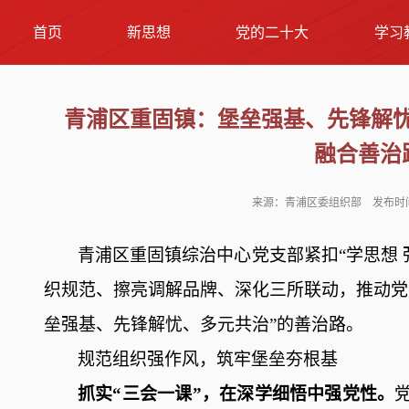
首页
新思想
党的二十大
学习
青浦区重固镇：堡垒强基、先锋解忧
融合善治
来源：青浦区委组织部 发布时间：2
青浦区
重固镇综治中心党支部紧扣
“学思想
织规范、擦亮调解品牌、深化三所联动，推动党
垒强基、先锋解忧、多元共治”的善治路。
规范组织强作风
，
筑牢堡垒夯根基
抓实
“三会一课”，在深学细悟中强党性。