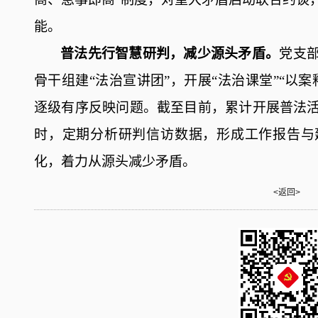
能。
普法先行智慧研判，减少源头矛盾。
党
支
骨干组建
“法治宣讲团”，开展“法治课堂”“以
逐级有序反映问题
。
截至目前
，累计开展普法
时
，
定期分析研判信访数据，形成工作报告与
化
，
着力
从源头减少
矛盾。
<返回>