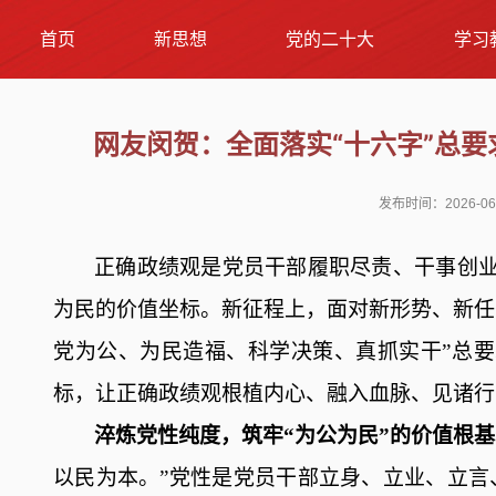
首页
新思想
党的二十大
学习
网友闵贺：全面落实“十六字”总要
发布时间：2026-06
正确政绩观是党员干部履职尽责、干事创
为民的价值坐标
。新征程上，
面对新形势、新任
党为公、为民造福、科学决策、真抓实干”
总
要
标，
让正确政绩观
根植内心、
融入血脉、见诸行
淬炼党性纯度，筑牢
“为公为民”的价值根
以民为本。”
党性是党员干部立身、立业、立言