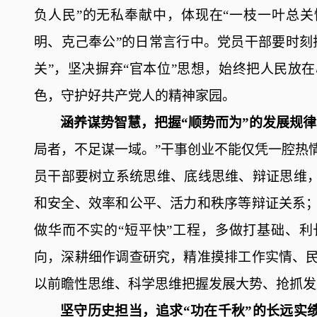
负人民”的无私奉献中，体现在“一枝一叶总关
明、克己奉公”的日常言行中。党员干部要时刻
关”，坚决摒弃“官本位”思想，始终把人民放
色，守护好共产党人的精神家园。
涵养谋势智慧，把握
“顺势而为”的发展规
局者，不足谋一域。”干事创业不能仅凭一腔热
员干部要树立系统思维、底线思维、辩证思维，
和安全、效率和公平、活力和秩序等
辩证
关系
做华而不实的
“短平快”工程，多做打基础、
向，深耕
细作
调查研究，精准摸排工作实情、
以前瞻性思维
、科学思维把握发展大势、抢抓发
坚守历史担当，追求
“功在千秋”的长远实