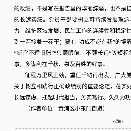
的政绩，不是写在报告里的华丽辞藻，也不是
的长远实绩。党员干部要
树立
可
持续发展理念
力，维护
区域发展、民生工作
的连续性
和
稳定
到一茬接着一茬干；要有
“功成不必在我”的境
“新官不理旧账”“
只顾眼前、不顾长远
”等短
事，多
谋利在千秋、惠及百姓的好
事
。
征程万里风正劲，重任千钧再出发。
广大
关于树立和践行正确政绩观的重要论述，
落实
长远谋虑、扛起时代担当，务实笃行、久久为功
（
作者单位：黄浦区小东门街道
）
<返回>