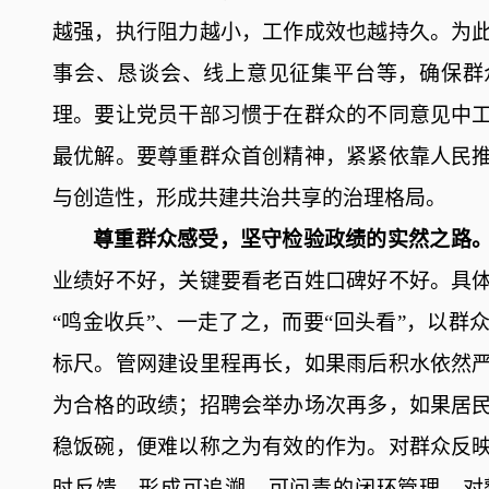
越强，执行阻力越小，工作成效也越持久。为
事会、恳谈会、线上意见征集平台等，确保群
理。要让党员干部习惯于在群众的不同意见中
最优解。
要尊重群众首创精神，紧紧依靠人民
与创造性，形成共建共治共享的治理格局。
尊重群众感受，坚守检验政绩的实然之路
业绩好不好，关键要看老百姓口碑好不好。
具
“鸣金收兵”、一走了之，而要“回头看”，以
标尺。管网建设里程再长，如果雨后积水依然
为合格的政绩；招聘会举办场次再多，如果居
稳饭碗，便难以称之为有效的作为。对群众反
时反馈，形成可追溯、可问责的闭环管理。对