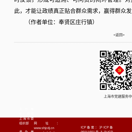
此，才能让政绩真正贴合群众需求，赢得群众发
（
作者单位：奉贤区庄行镇
）
<返回>
上海市党建服务中
主办单
位：中共
上海市委
组织部
网址：
ICP备案：沪ICP备
www.shjcdj.cn
承办单
05011551号-3 沪ICP