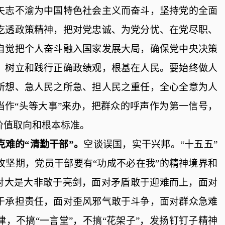
矢志不渝为中国特色社会主义而奋斗，坚持党的全面
吃透政策精神，把对党忠诚、为党分忧、在党尽职
、
自觉把个人奋斗融入国家发展大局，确保党中央决策
。
树立
和
践行正确政绩观，根基在人民。要始终做人
所想、急人民之所急、担人民之重任，全心全意为人
当作“头等大事”来办，把
群众
的
呼声
作为第一信号，
价值取向和根本标准
。
克难的“清勤干部”。
空谈误国，实干兴邦。“十五五”
攻坚期，党员干部要有“功成不必在我”的精神境界和
面对大是大非敢于亮剑，面对矛盾敢于迎难而上，面对
于承担责任，面对歪风邪气敢于斗争，面对群众急难
，不搞“一言堂”，不搞“花架子”，发扬钉钉子精神