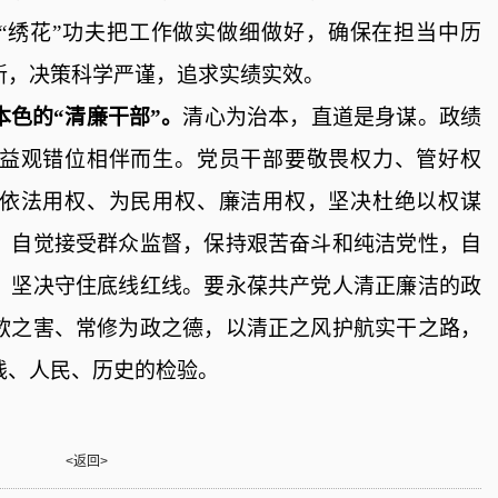
足“绣花”功夫把工作做实做细做好，确保在担当中历
新，决策科学严谨，追求实绩实效。
本色的“清廉干部”。
清心为治本，直道是身谋。政绩
益观错位相伴而生。党员干部要敬畏权力、管好权
依法用权、为民用权、廉洁用权，坚决杜绝以权谋
，自觉接受群众监督，保持艰苦奋斗和纯洁党性，自
，坚决守住底线红线。要永葆共产党人清正廉洁的政
欲之害、常修为政之德，以清正之风护航实干之路，
践、人民、历史的检验。
）
<返回>