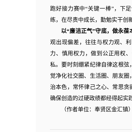
跑好接力赛中“关键一棒”，下
练，在尽责中成长，勤勉实干创
以
“廉洁正气”守底，做永葆
观出现偏差，往往与权力观、利
力、慎用权力，做到公正用权、
私。要时刻绷紧纪律自律这根弦
觉净化社交圈、生活圈、朋友圈
治本色，常怀律己之心、常思贪
确保创造的过硬政绩都经得起实
（
作者单位：奉贤区金汇镇