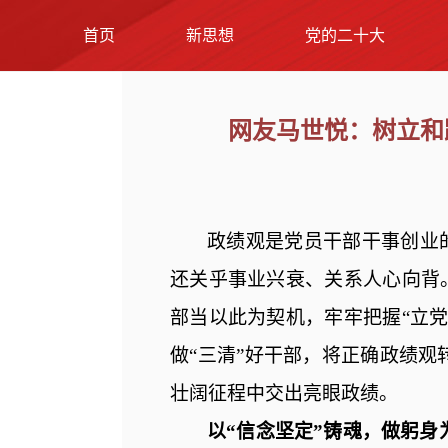
首页
新思想
党的二十大
网友马世悦：树立和
政绩观是党员干部干事创业
还关乎事业兴衰、关系
人心向背
部当以此为契机，
牢牢把握
“立
做
“三清”好干部，将正确政绩
壮阔征程中交出亮眼政绩。
以
“信念坚定”铸魂，做躬身