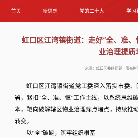
首页
新思想
党的二十大
学习
虹口区江湾镇街道：走好“全、准、
业治理提质
来源：虹口区委组织部 发布时间：2
虹口区
江湾镇街道党工委
深入
落实
市委、
署
，
紧扣
“全、准、恒”工作主线，以系统思维
本，
靶向破解辖区物业治理痛点堵点，持续推
转变
。
以
“全”破题，筑牢组织根基