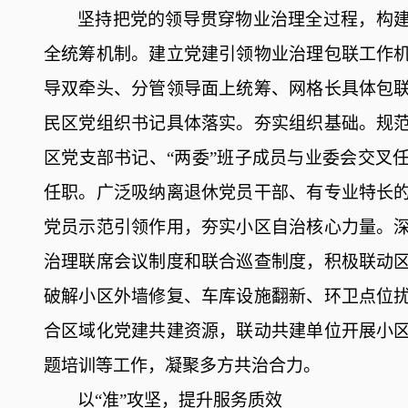
坚持把党的领导贯穿物业治理全过程，构
全统筹机制。
建立
党建引领物业治理包联工作
导双牵头、分管领导面上统筹、网格长具体包
民区党组织书记具体落实。
夯实组织基础。规
区党支部书记、
“两委”班子成员与业委会交叉
任职
。广泛吸纳
离退休党员干部
、
有专业特长
党员示范引领作用，夯实小区自治核心力量
。
治理联席会议制度和联合巡查制度，
积极联动
破解小区外墙修复、车库设施翻新、环卫点位
合区域化党建共建资源，联动共建单位开展小
题培训等工作，凝聚多方共治合力
。
以
“准”攻坚，提升服务质效