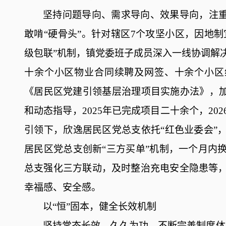
坚持问题导向、需求导向、效果导向，注
敢啃
“硬骨头”。针对
辖区
7个攻坚小区，因地制
级包联”机制，
镇
党委
班子
成员
深入一线
协调
解
十
余
个小区物业合同续聘及网签、
十余
个小区
《居民区党建引领基层治理项目实施办法》，加
和动态指导，2025年已完成项目
二十
余
个，
20
引领下
，
欣逸居民区
党总支
依托
“红色业委会”
居民区
党总支
创新
“三方买单”机制，一个月内
总支
强化三方联动，及时整治充电安全隐患等
幸福感
、
安全感
。
以
“恒”固本，健全长效机制
坚持常态长效、久久为功，不断完善制度体