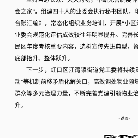
会之家”
。
组建
四十
人
的
业委会执行秘书团队，
台账汇编》，
常态化
组织业务培训，开展
“小区
业委会规范化评估成效较往年明显提升
。
完善
民区年度考核重要内容，选树宣传先进典型，
底部抬升、整体跃升。
下一步，
虹口区
江湾镇街道党工委将
持续
动”
等
机制前移矛盾化解关口，高效调处物业领
群众等多元治理力量，不断完善党建引领物业
升
。
<返回>