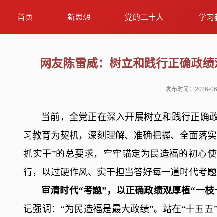
首页
新思想
党的二十大
学习
网友陈雷威：树立和践行正确政绩
发布时间：2026-06
当前，全党
正在
深入
开展
树立和践行正确
习教育
为契机，深刻理解、准确把握、全面落实
抓实干”
的
总要求，
牢牢锚定为民造福的初心使
行，
以过硬作风、实干担当
答好每一道时代考题
审清时代
“考题”，以正确政绩观厚植“一
记强调：
“为民造福是最大政绩”。站在“十五五