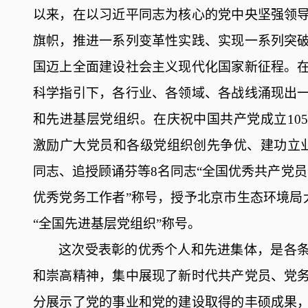
以来，在以习近平同志为核心的党中央坚强领
旗帜，推进一系列变革性实践、实现一系列突
国迈上全面建设社会主义现代化国家新征程。
科学指引下，各行业、各领域、各战线涌现出
和先进基层党组织。在庆祝中国共产党成立10
激励广大党员和各级党组织创先争优、建功立业
同志、追授顾诵芬等8名同志“全国优秀共产党员”
优秀党务工作者”称号，授予北京市生态环境局
“全国先进基层党组织”称号。
这次受表彰的优秀个人和先进集体，是各
和崇高精神，集中展现了新时代共产党员、党
分展示了党的事业和党的建设取得的丰硕成果