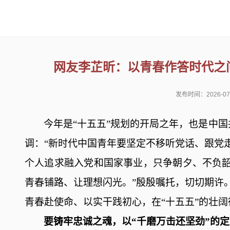
首页
新思想
党的二十大
学习
网友李芷昕：以青春作答时代之
发布时间：2026-07
今年是
“十五五”规划的开局之年，也是中国
调
：
“
新时代中国青年要
坚定不移听党话、跟党
个人追求融入党和国家事业，只争朝夕、不负
青春铺路、让理想闪光
。
”
殷殷嘱托，切切期许
青春赴使命、以实干践初心，在
“十五五”的壮
要铸牢忠诚之魂，以
“千磨万击还坚劲”的