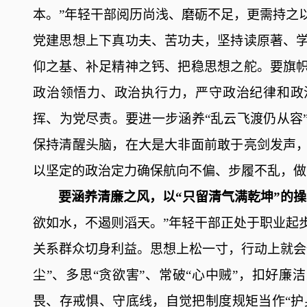
本。”
年轻干部阅历尚浅、磨砺不足，更需持之
党建
思想上下真功夫、苦功夫，坚持读原著、
仰之基、补足精神之钙、把稳思想之舵。要旗
政治领悟力、政治执行力，严守政治纪律和政
挥、为党尽责。要进一步涵养
“乱云飞渡仍从容
保持清醒头脑，在大是大非面前敢于亮剑发声
以坚定的政治定力确保航向不偏、步履不乱，做
要涵养清廉之风，以
“只留清气满乾坤”的
欲如水，不遏则滔天。”年轻干部正处于职业起
关系群众切身利益。
思想上松一寸，行动上就会
尘”、多思“贪欲害”、常破“心中贼”，扣好廉
畏、存戒惧、守底线，自觉把制度规矩当作“护