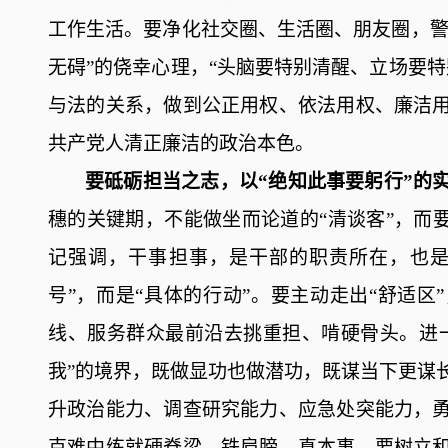
工作生活。要净化社交圈、生活圈、朋友圈，警
无碍”的侥幸心理，“头脑要特别清醒、立场要
与法的关系，做到公正用权、依法用权、廉洁
共产党人清正廉洁的政治本色。
要砥砺担当之志，以
“绝知此事要躬行”的
穗的关键期，不能做坐而论道的
“清谈客”，而
记强调
，
干事担事
，
是干部的职责所在
，
也
号”，而是“具体的行动”。要主动走出“舒适
线、服务群众最前沿去挑重担、啃硬骨头。进
我”的境界，既做显功也做潜功，既谋当下更谋
升政治能力、调查研究能力、应急处突能力，
克难中练就硬脊梁、铁肩膀、真本事。要树立